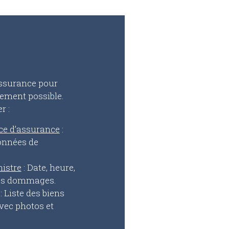
ssurance pour
idement possible.
r :
ce d’assurance
:
onnées de
nistre
: Date, heure,
des dommages.
: Liste des biens
ec photos et