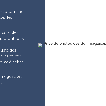
 important de
ter les
tos et des
apturant tous
 liste des
cluant leur
euve d’achat
otre
gestion
et