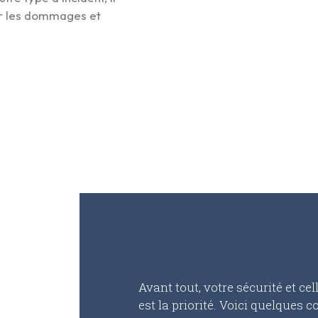
er les dommages et
Avant tout, votre sécurité et ce
est la priorité. Voici quelques c