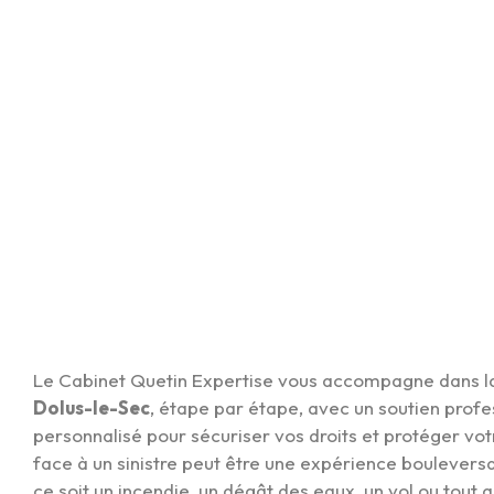
Le Cabinet Quetin Expertise vous accompagne dans 
Dolus-le-Sec
, étape par étape, avec un soutien profe
personnalisé pour sécuriser vos droits et protéger vot
face à un sinistre peut être une expérience boulevers
ce soit un incendie, un dégât des eaux, un vol ou tout au