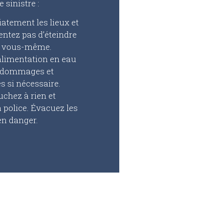
 sinistre :
tement les lieux et
entez pas d’éteindre
r vous-même.
alimentation en eau
es dommages et
s si nécessaire.
uchez à rien et
police. Évacuez les
en danger.