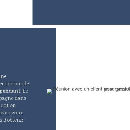
une
t recommandé
épendant
. Le
mpagne dans
luation
avec votre
 d’obtenir