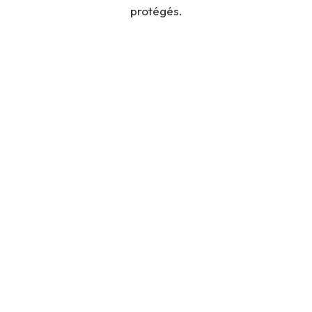
protégés.
INCENDIE
DÉGÂTS DES EAUX