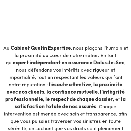
Au
Cabinet Quetin Expertise
, nous plaçons l’humain et
la proximité au cœur de notre métier. En tant
qu’
expert indépendant en assurance Dolus-le-Sec
,
nous défendons vos intérêts avec rigueur et
impartialité, tout en respectant les valeurs qui font
notre réputation :
l’écoute attentive
,
la proximité
avec nos clients
,
la confiance mutuelle
,
l’intégrité
professionnelle
,
le respect de chaque dossier
, et
la
satisfaction totale de nos assurés
. Chaque
intervention est menée avec soin et transparence, afin
que vous puissiez traverser vos sinistres en toute
sérénité, en sachant que vos droits sont pleinement