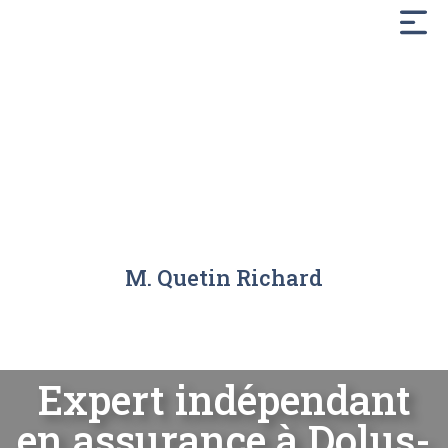
M. Quetin Richard
E
x
p
e
r
t
i
n
d
é
p
e
n
d
a
n
t
e
n
a
s
s
u
r
a
n
c
e
à
D
o
l
u
s
-